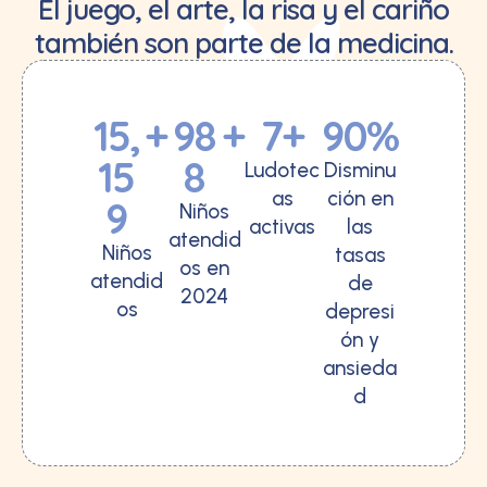
El juego, el arte, la risa y el cariño
también son parte de la medicina.
15,
+
98
+
7
+
90
%
15
8
Ludotec
Disminu
as
ción en
9
Niños
activas
las
atendid
Niños
tasas
os en
atendid
de
2024
os
depresi
ón y
ansieda
d